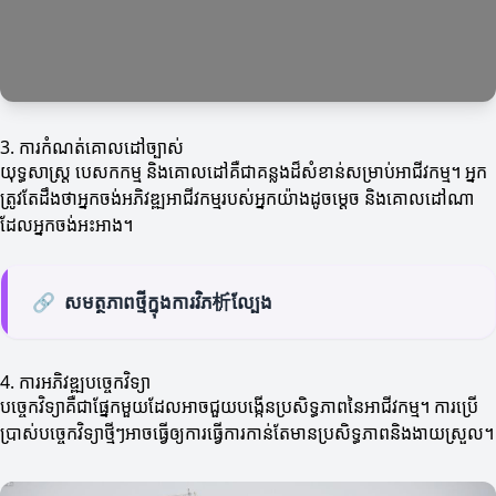
3. ការកំណត់គោលដៅច្បាស់
យុទ្ធសាស្ត្រ បេសកកម្ម និងគោលដៅគឺជាគន្លងដ៏សំខាន់សម្រាប់អាជីវកម្ម។ អ្នក
ត្រូវតែដឹងថាអ្នកចង់អភិវឌ្ឍអាជីវកម្មរបស់អ្នកយ៉ាងដូចម្តេច និងគោលដៅណា
ដែលអ្នកចង់អះអាង។
🔗
សមត្ថភាពថ្មីក្នុងការវិភ析ល្បែង
4. ការអភិវឌ្ឍបច្ចេកវិទ្យា
បច្ចេកវិទ្យាគឺជាផ្នែកមួយដែលអាចជួយបង្កើនប្រសិទ្ធភាពនៃអាជីវកម្ម។ ការប្រើ
ប្រាស់បច្ចេកវិទ្យាថ្មីៗអាចធ្វើឲ្យការធ្វើការកាន់តែមានប្រសិទ្ធភាពនិងងាយស្រួល។