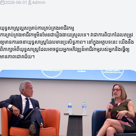
2026-06-01
Admin
យុទ្ធសាស្ត្រល្អសម្រាប់ការគ្រប់គ្រងអាជីវកម្ម
ការគ្រប់គ្រងអាជីវកម្មមិនមែនជារឿងងាយស្រួលទេ។ វាជាការពិបាកដែលតម្រូវ
ឲ្យមានការរចនាយុទ្ធសាស្ត្រដែលមានប្រសិទ្ធភាព។ នៅក្នុងអត្ថបទនេះ យើងនឹង
ពិភាក្សាអំពីយុទ្ធសាស្ត្រដែលអាចជួយអ្នកអភិវឌ្ឍន៍អាជីវកម្មរបស់អ្នកនិងធ្វើឲ្យ
មានភាពជោគជ័យ។