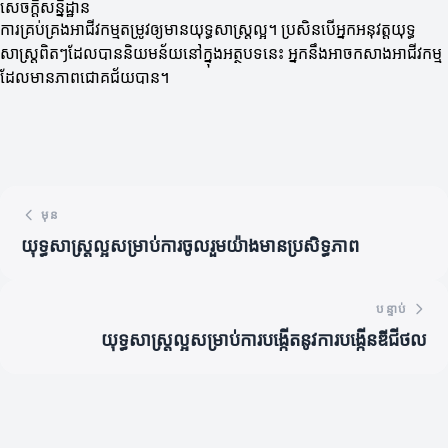
សេចក្តីសន្និដ្ឋាន
ការគ្រប់គ្រងអាជីវកម្មតម្រូវឲ្យមានយុទ្ធសាស្ត្រល្អ។ ប្រសិនបើអ្នកអនុវត្តយុទ្ធ
សាស្ត្រពិតៗដែលបាននិយមន័យនៅក្នុងអត្ថបទនេះ អ្នកនឹងអាចកសាងអាជីវកម្ម
ដែលមានភាពជោគជ័យបាន។
មុន
យុទ្ធសាស្ត្រល្អសម្រាប់ការចូលរួមយ៉ាងមានប្រសិទ្ធភាព
បន្ទាប់
យុទ្ធសាស្ត្រល្អសម្រាប់ការបង្កើតនូវការបង្កើនឌីជីថល