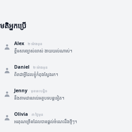
មតិអ្នកប្រើ
Alex
២ ម៉ោងមុន
ខ្លឹមសារច្បាស់លាស់ ងាយយល់ណាស់។
Daniel
២ ម៉ោងមុន
ពិតជាអ្វីដែលខ្ញុំកំពុងស្វែងរក។
Jenny
មុននេះបន្តិច
នឹងតាមដានរាល់អត្ថបទបន្តទៀត។
Olivia
៣ ថ្ងៃមុន
អរគុណច្រើនដែលបានផ្តល់ចំណេះដឹងថ្មីៗ។