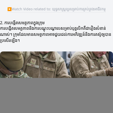
▶
Watch Video related to: យុទ្ធសាស្ត្រល្អសម្រាប់ការគ្រប់គ្រងអាជីវកម្ម
2. ការបង្កើតសមត្ថភាពក្នុងក្រុម
ការបង្កើតសមត្ថភាពនិងការបណ្តុះបណ្តាលសម្រាប់បុគ្គលិកគឺជារឿងសំខាន់
ណាស់។ ក្រុមដែលមានសមត្ថភាពអាចជួយដល់ការអភិវឌ្ឍន៍និងការតស៊ូឲ្យបាន
ប្រសើរឡើង។