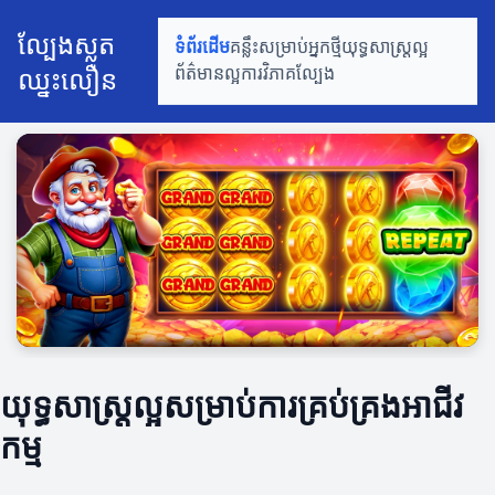
ល្បែងស្លត
ទំព័រដើម
គន្លឹះសម្រាប់អ្នកថ្មី
យុទ្ធសាស្ត្រល្អ
ឈ្នះលឿន
ព័ត៌មានល្អ
ការវិភាគល្បែង
យុទ្ធសាស្ត្រល្អសម្រាប់ការគ្រប់គ្រងអាជីវ
កម្ម