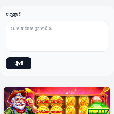
បញ្ចេញមតិ
ផ្ញើមតិ