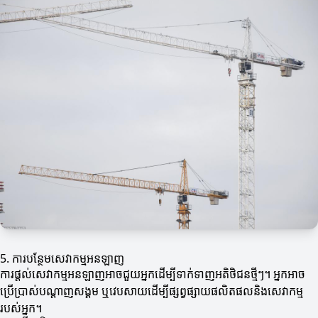
5. ការបន្ថែមសេវាកម្មអនឡាញ
ការផ្តល់សេវាកម្មអនឡាញអាចជួយអ្នកដើម្បីទាក់ទាញអតិថិជនថ្មីៗ។ អ្នកអាច
ប្រើប្រាស់បណ្តាញសង្គម ឬវេបសាយដើម្បីផ្សព្វផ្សាយផលិតផលនិងសេវាកម្ម
របស់អ្នក។