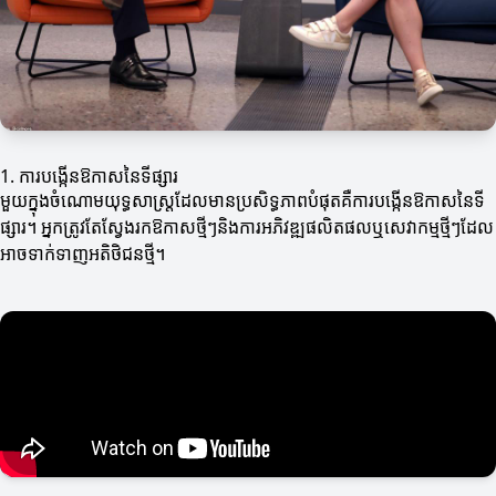
1. ការបង្កើនឱកាសនៃទីផ្សារ
មួយក្នុងចំណោមយុទ្ធសាស្ត្រដែលមានប្រសិទ្ធភាពបំផុតគឺការបង្កើនឱកាសនៃទី
ផ្សារ។ អ្នកត្រូវតែស្វែងរកឱកាសថ្មីៗនិងការអភិវឌ្ឍផលិតផលឬសេវាកម្មថ្មីៗដែល
អាចទាក់ទាញអតិថិជនថ្មី។