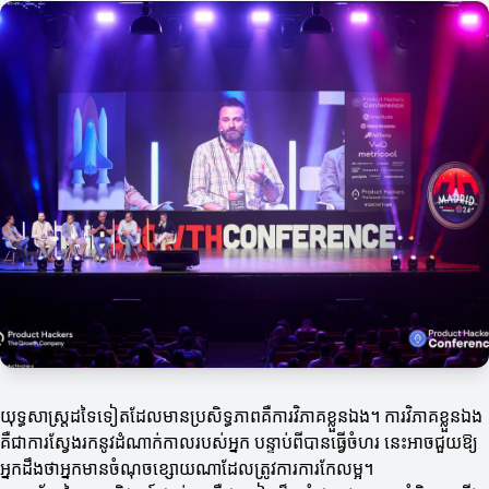
យុទ្ធសាស្ត្រដទៃទៀតដែលមានប្រសិទ្ធភាពគឺការវិភាគខ្លួនឯង។ ការវិភាគខ្លួនឯង
គឺជាការស្វែងរកនូវដំណាក់កាលរបស់អ្នក បន្ទាប់ពីបានធ្វើចំហរ នេះអាចជួយឱ្យ
អ្នកដឹងថាអ្នកមានចំណុចខ្សោយណាដែលត្រូវការការកែលម្អ។