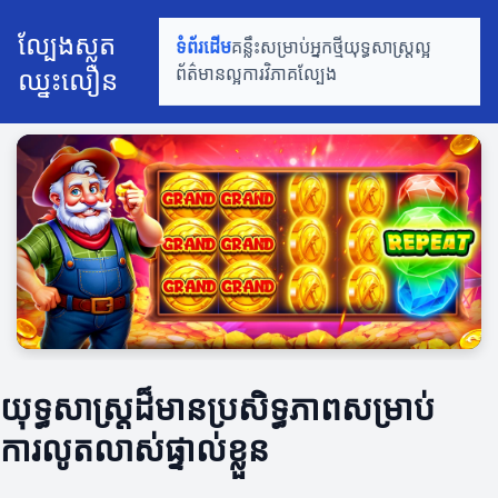
ល្បែងស្លត
ទំព័រដើម
គន្លឹះសម្រាប់អ្នកថ្មី
យុទ្ធសាស្ត្រល្អ
ឈ្នះលឿន
ព័ត៌មានល្អ
ការវិភាគល្បែង
យុទ្ធសាស្ត្រ​ដ៏មានប្រសិទ្ធភាពសម្រាប់
ការលូតលាស់ផ្ទាល់ខ្លួន