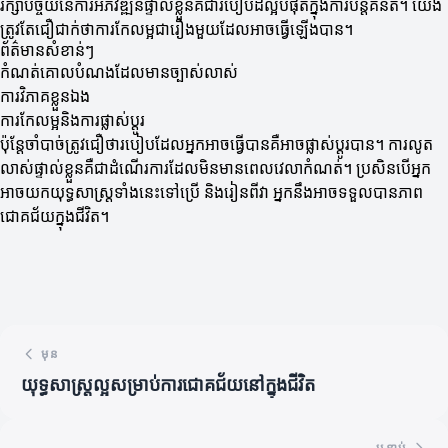
រក្សាបច្ច័យនៃការអភិវឌ្ឍន៍ផ្ទាល់ខ្លួនគឺជារបៀបដ៏ល្អបំផុតក្នុងការបន្តគំនិត។ យើង
ត្រូវតែជឿជាក់ថាការកែលម្អជារឿងមួយដែលអាចធ្វើឡើងបាន។
ព័ត៌មានសំខាន់ៗ
កំណត់គោលបំណងដែលមានច្បាស់លាស់
ការវិភាគខ្លួនឯង
ការកែលម្អនិងការផ្លាស់ប្តូរ
ប៉ុន្តែចាំបាច់ត្រូវជឿថារបៀបដែលអ្នកអាចធ្វើបានគឺអាចផ្លាស់ប្តូរបាន។ ការលូត
លាស់ផ្ទាល់ខ្លួនគឺជាដំណើរការដែលមិនមានពេលវេលាកំណត់។ ប្រសិនបើអ្នក
អាចយកយុទ្ធសាស្ត្រទាំងនេះទៅប្រើ និងរៀនពីវា អ្នកនឹងអាចទទួលបានភាព
ជោគជ័យក្នុងជីវិត។
មុន
យុទ្ធសាស្ត្រល្អសម្រាប់ការជោគជ័យនៅក្នុងជីវិត
បន្ទាប់