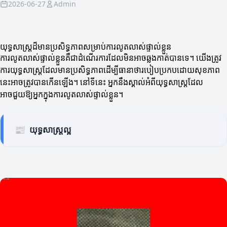
2026-06-27
Admin
យុទ្ធសាស្ត្រ​ដ៏មានប្រសិទ្ធភាពសម្រាប់ការលូតលាស់ផ្ទាល់ខ្លួន
ការលូតលាស់ផ្ទាល់ខ្លួនគឺជាដំណើរការដែលមិនអាចឆ្លងកាត់បានទេ។ យើងត្រូវ
ការយុទ្ធសាស្ត្រដែលមានប្រសិទ្ធភាពដើម្បីធានាថារបៀបប្រកបដោយសុខភាព
នេះអាចត្រូវបានកើនឡើង។ នៅទីនេះ អ្នកនឹងស្គាល់អំពីយុទ្ធសាស្ត្រដែល
អាចជួយឱ្យអ្នកក្នុងការលូតលាស់ផ្ទាល់ខ្លួន។
📰
យុទ្ធសាស្ត្រល្អ