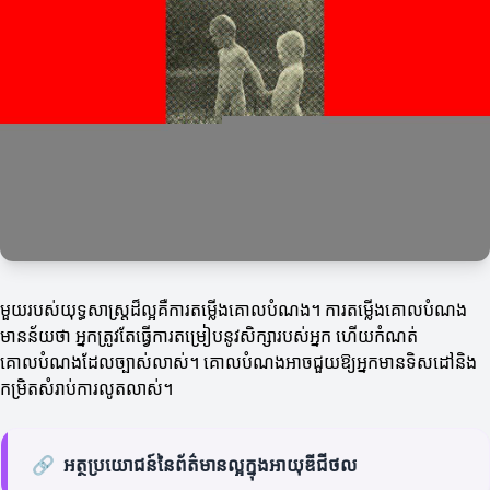
មួយរបស់យុទ្ធសាស្ត្រដ៏ល្អគឺការតម្លើងគោលបំណង។ ការតម្លើងគោលបំណង
មានន័យថា អ្នកត្រូវតែធ្វើការតម្រៀបនូវសិក្សារបស់អ្នក ហើយកំណត់
គោលបំណងដែលច្បាស់លាស់។ គោលបំណងអាចជួយឱ្យអ្នកមានទិសដៅនិង
កម្រិតសំរាប់ការលូតលាស់។
🔗
អត្ថប្រយោជន៍នៃព័ត៌មានល្អក្នុងអាយុឌីជីថល