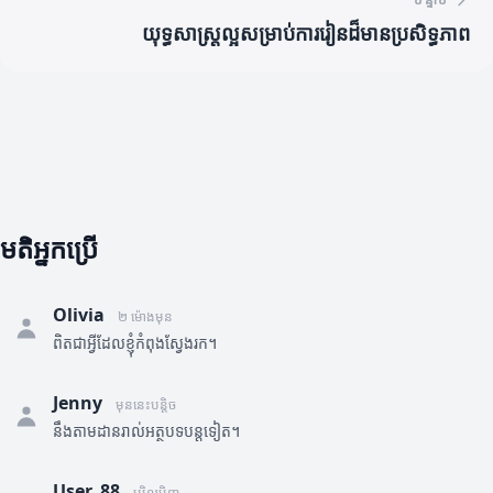
យុទ្ធសាស្ត្រល្អសម្រាប់ការរៀនដ៏មានប្រសិទ្ធភាព
មតិអ្នកប្រើ
Olivia
២ ម៉ោងមុន
ពិតជាអ្វីដែលខ្ញុំកំពុងស្វែងរក។
Jenny
មុននេះបន្តិច
នឹងតាមដានរាល់អត្ថបទបន្តទៀត។
User_88
ម្សិលមិញ