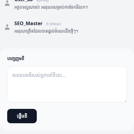
អត្ថបទល្អណាស់! អរគុណសម្រាប់ការចែករំលែក។
SEO_Master
២ ម៉ោងមុន
អរគុណច្រើនដែលបានផ្តល់ចំណេះដឹងថ្មីៗ។
បញ្ចេញមតិ
ផ្ញើមតិ