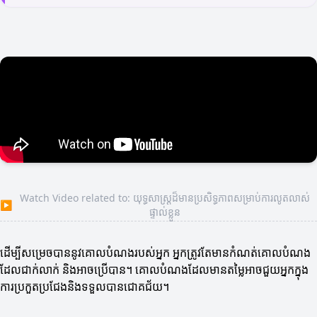
Watch Video related to: យុទ្ធសាស្ត្រ​ដ៏មានប្រសិទ្ធភាពសម្រាប់ការលូតលាស់
▶
ផ្ទាល់ខ្លួន
ដើម្បីសម្រេចបាននូវគោលបំណងរបស់អ្នក អ្នកត្រូវតែមានកំណត់គោលបំណង
ដែលជាក់លាក់ និងអាចប្រើបាន។ គោលបំណងដែលមានតម្លៃអាចជួយអ្នកក្នុង
ការប្រកួតប្រជែងនិងទទួលបានជោគជ័យ។