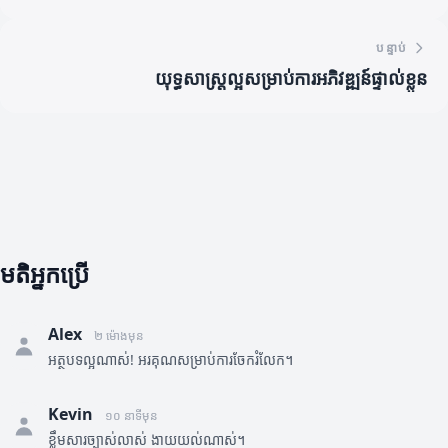
បន្ទាប់
យុទ្ធសាស្ត្រល្អសម្រាប់ការអភិវឌ្ឍន៍ផ្ទាល់ខ្លួន
មតិអ្នកប្រើ
Alex
២ ម៉ោងមុន
អត្ថបទល្អណាស់! អរគុណសម្រាប់ការចែករំលែក។
Kevin
១០ នាទីមុន
ខ្លឹមសារច្បាស់លាស់ ងាយយល់ណាស់។