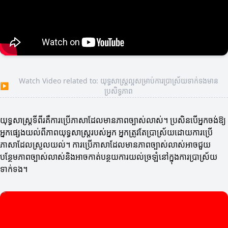
Watch Video related to: យុទ្ធសាស្ត្រល្អសម្រាប់ការប្រាស្រ័យទាក់ទងមាន
▶
ប្រសិទ្ធភាព
យុទ្ធសាស្ត្រទីពីរគឺការប្រើភាសាដែលមានភាពច្បាស់លាស់។ ប្រសិនបើអ្នកចង់ឱ្យ
អ្នកផ្សេងយល់ពីភាពយុទ្ធសាស្ត្ររបស់អ្នក អ្នកត្រូវតែប្រាស្រ័យដោយការប្រើ
ភាសាដែលស្រួលយល់។ ការប្រើភាសាដែលមានភាពច្បាស់លាស់អាចជួយ
បន្ថែមភាពច្បាស់លាស់និងអាចកាត់បន្ថយការយល់ច្រឡំនៅក្នុងការប្រាស្រ័យ
ទាក់ទង។