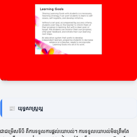
📰
យុទ្ធសាស្ត្រល្អ
ជាជម្រើសទីបី គឺការទទួលការផ្តល់យោបល់។ ការទទួលយោបល់មិនត្រឹមតែ