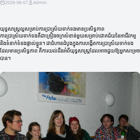
2026-06-07
Admin
យុទ្ធសាស្ត្រល្អសម្រាប់ការប្រាស្រ័យទាក់ទងមានប្រសិទ្ធភាព
ការប្រាស្រ័យទាក់ទងគឺជាគ្រឿងចក្រ​សំខាន់​មួយសម្រាប់​ជោគជ័យនៃអាជីវកម្ម
និងទំនាក់ទំនងផ្ទាល់ខ្លួន។ ជាជំហានដំបូងក្នុងការបង្កើតការប្រាស្រ័យទាក់ទង
ដែលមានប្រសិទ្ធភាព គឺការយល់ដឹងអំពីយុទ្ធសាស្ត្រដែលអាចជួយឱ្យអ្នកសម្រេច
បាន។