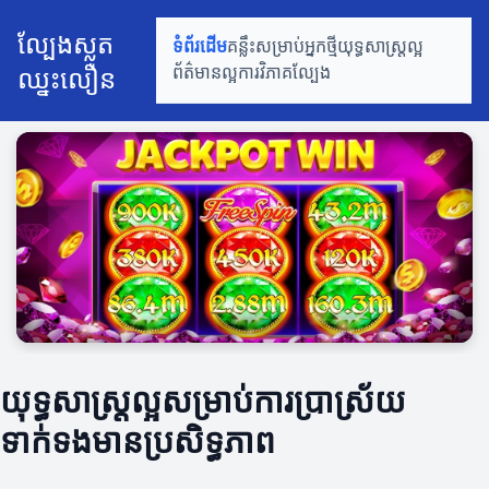
ល្បែងស្លត
ទំព័រដើម
គន្លឹះសម្រាប់អ្នកថ្មី
យុទ្ធសាស្ត្រល្អ
ឈ្នះលឿន
ព័ត៌មានល្អ
ការវិភាគល្បែង
យុទ្ធសាស្ត្រល្អសម្រាប់ការប្រាស្រ័យ
ទាក់ទងមានប្រសិទ្ធភាព