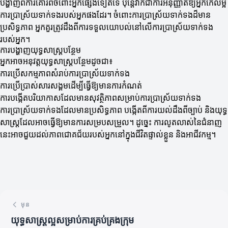
បង្ហាញពីការគោរពចំពោះអ្នកផ្សេងទៀតទេ ប៉ុន្តែវាក៏ជាការអនុញ្ញាតឱ្យអ្នកកែលម្អ
ការប្រាស្រ័យទាក់ទងរបស់អ្នកផងដែរ។ ចំពោះការប្រាស្រ័យទាក់ទងដ៏មាន
ប្រសិទ្ធភាព អ្នកគួរត្រូវដឹងពីការទទួលយោបល់នៅលើការប្រាស្រ័យទាក់ទង
របស់អ្នក។
ការបង្ហាញយុទ្ធសាស្ត្របន្ថែម
អ្នកអាចអនុវត្តយុទ្ធសាស្ត្របន្ថែមដូចជា៖
ការប្រើសកម្មភាពសំរាប់ការប្រាស្រ័យទាក់ទង
ការប្រើប្រាស់សារសង្គមដើម្បីធ្វើឱ្យមានការកំណត់
ការបង្កើតបរិយាកាសដែលមានសុវត្ថិភាពសម្រាប់ការប្រាស្រ័យទាក់ទង
ការប្រាស្រ័យទាក់ទងដែលមានប្រសិទ្ធភាព បង្កើតពីការយល់ដឹងពីច្បាប់ និងយុទ្ធ
សាស្ត្រដែលអាចធ្វើឱ្យមានការសម្របសម្រួល។ ដូច្នេះ ការលូតលាស់នៃជំនាញ
នេះអាចជួយដល់ភាពជោគជ័យរបស់អ្នកនៅក្នុងជីវិតផ្ទាល់ខ្លួន និងអាជីវកម្ម។
មុន
យុទ្ធសាស្ត្រល្អសម្រាប់ការគ្រប់គ្រងក្រុម