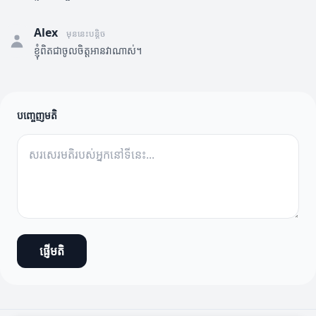
Alex
មុននេះបន្តិច
ខ្ញុំពិតជាចូលចិត្តអានវាណាស់។
បញ្ចេញមតិ
ផ្ញើមតិ