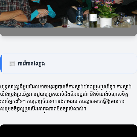
📰
ការវិភាគល្បែង
យុទ្ធសាស្ត្រទីមួយដែលអាចអនុវត្តបានគឺការស្ដាប់យ៉ាងប្រុងប្រយ័ត្ន។ ការស្ដាប់
យ៉ាងប្រុងប្រយ័ត្នអាចជួយឱ្យអ្នកយល់ដឹងពីអារម្មណ៍ និងចំណង់ចំណូលចិត្ត
របស់អ្នកដទៃ។ ការប្រាស្រ័យទាក់ទងតាមរយៈការស្ដាប់អាចធ្វើឱ្យមានការ
សម្រេចចិត្តល្អប្រសើរនៅក្នុងភាពមិនច្បាស់លាស់។