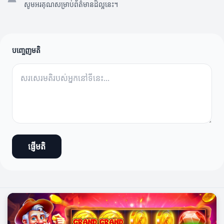
សូមអរគុណសម្រាប់ព័ត៌មានដ៏ល្អនេះ។
បញ្ចេញមតិ
ផ្ញើមតិ