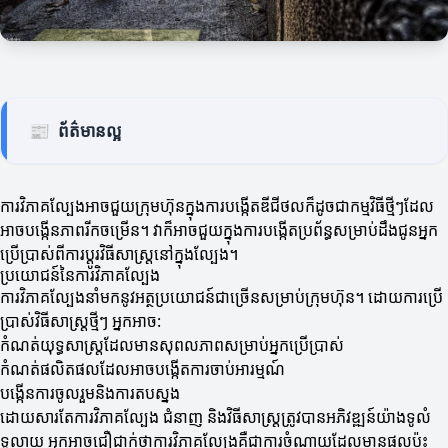
📰
ព័ត៌មានល្អ
ការវិភាគល្បែងអាចជួយក្រុមហ៊ុនក្នុងការបង្កើតឌីជីថលក៏ដូចជាកម្មវិធីថ្មីៗដែល
អាចបង្កើនភាពរីកចម្រើន។ វាក៏អាចជួយក្នុងការបង្កើតប្រព័ន្ធសម្រាប់ដឹងជូនអ្នក
ប្រើប្រាស់ពីការប្តូរវិធីសាស្ត្រនៅក្នុងល្បែង។
ប្រយោជន៍នៃការវិភាគល្បែង
ការវិភាគល្បែងនាំមកនូវអត្ថប្រយោជន៍ជាច្រើនសម្រាប់ក្រុមហ៊ុន។ ដោយការប្រើ
ប្រាស់វិធីសាស្ត្រថ្មីៗ អ្នកអាច:
កំណត់យុទ្ធសាស្ត្រដែលមានសុពលភាពសម្រាប់អ្នកប្រើប្រាស់
កំណត់ផលិតផលដែលអាចបង្កើតការចាប់អារម្មណ៍
បង្កើនការចូលរួមនិងការតបស្នង
ដោយសារតែការវិភាគល្បែង ជំនាញ និងវិធីសាស្ត្រត្រូវបានអភិវឌ្ឍន៍យ៉ាងទូលំ
ទូលាយ អ្នកអាចជឿជាក់ថាការវិភាគល្បែងគឺជាការចំណាយដែលមានផលប៉ះ