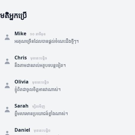
មតិអ្នកប្រើ
Mike
១០ នាទីមុន
អរគុណច្រើនដែលបានផ្តល់ចំណេះដឹងថ្មីៗ។
Chris
មុននេះបន្តិច
នឹងតាមដានរាល់អត្ថបទបន្តទៀត។
Olivia
មុននេះបន្តិច
ខ្ញុំពិតជាចូលចិត្តអានវាណាស់។
Sarah
ម្សិលមិញ
ខ្លឹមសារមានប្រយោជន៍ខ្លាំងណាស់។
Daniel
មុននេះបន្តិច