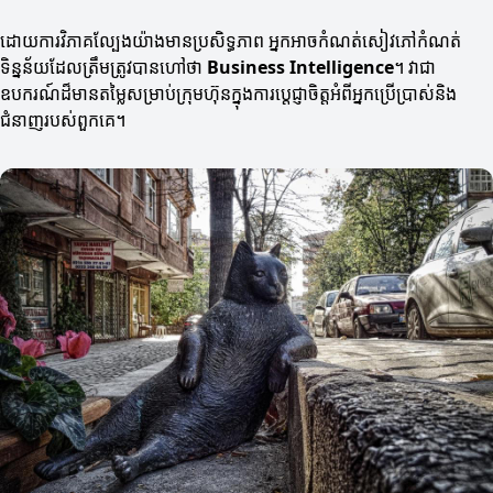
ដោយការវិភាគល្បែងយ៉ាងមានប្រសិទ្ធភាព អ្នកអាចកំណត់សៀវភៅកំណត់
ទិន្នន័យដែលត្រឹមត្រូវបានហៅថា
Business Intelligence
។ វាជា
ឧបករណ៍ដ៏មានតម្លៃសម្រាប់ក្រុមហ៊ុនក្នុងការប្តេជ្ញាចិត្តអំពីអ្នកប្រើប្រាស់និង
ជំនាញរបស់ពួកគេ។