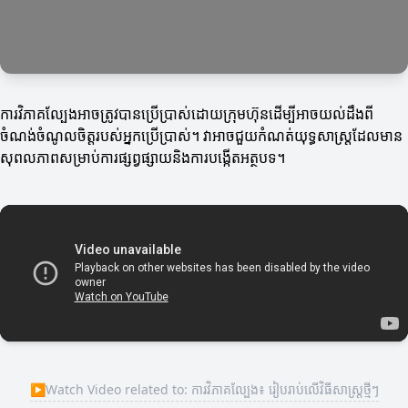
ការវិភាគល្បែងអាចត្រូវបានប្រើប្រាស់ដោយក្រុមហ៊ុនដើម្បីអាចយល់ដឹងពី
ចំណង់ចំណូលចិត្តរបស់អ្នកប្រើប្រាស់។ វាអាចជួយកំណត់យុទ្ធសាស្ត្រដែលមាន
សុពលភាពសម្រាប់ការផ្សព្វផ្សាយនិងការបង្កើតអត្ថបទ។
▶
Watch Video related to: ការវិភាគល្បែង៖ រៀបរាប់លើវិធីសាស្ត្រថ្មីៗ