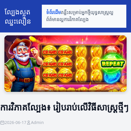
ល្បែងស្លត
ទំព័រដើម
គន្លឹះសម្រាប់អ្នកថ្មី
យុទ្ធសាស្ត្រល្អ
ឈ្នះលឿន
ព័ត៌មានល្អ
ការវិភាគល្បែង
ការវិភាគល្បែង៖ រៀបរាប់លើវិធីសាស្ត្រថ្មីៗ
2026-06-17
Admin