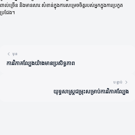
ពាល់ច្រើន និងមានសារៈសំខាន់ក្នុងការសម្រេចចិត្ត​របស់អ្នកក្នុងការប្រកួត
ប្រជែង។
មុន
ការវិភាគល្បែងយ៉ាងមានប្រសិទ្ធភាព
បន្ទាប់
យុទ្ធសាស្ត្រជម្រុះសម្រាប់ការវិភាគល្បែង