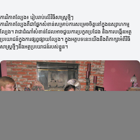
ការវិភាគល្បែង៖ រៀបរាប់លើវិធីសាស្ត្រថ្មីៗ
ការវិភាគល្បែងគឺជាផ្នែកសំខាន់សម្រាប់ការសម្រេចចិត្តនៅក្នុងឧស្សាហកម្ម
ល្បែង។ វាជាដំណាំសំខាន់ដែលអាចជួយការប្រកួតប្រជែង និងការបង្កើនអត្ថ
ប្រយោជន៍ក្នុងការផ្សព្វផ្សាយល្បែង។ ក្នុងអត្ថបទនេះយើងនឹងពិភាក្សាអំពីវិធី
សាស្ត្រថ្មីៗនិងអត្ថប្រយោជន៍របស់ខ្លួន។