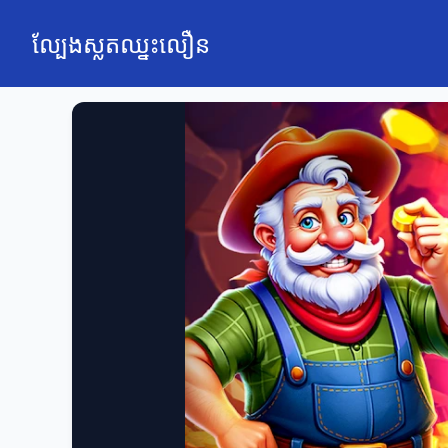
ល្បែងស្លតឈ្នះលឿន