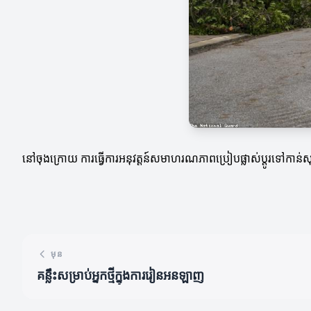
នៅចុងក្រោយ ការធ្វើការអនុវត្តន៍សមាហរណភាពប្រៀបផ្លាស់ប្តូរទៅកាន់សុខភ
មុន
គន្លឹះសម្រាប់អ្នកថ្មីក្នុងការរៀនអនឡាញ