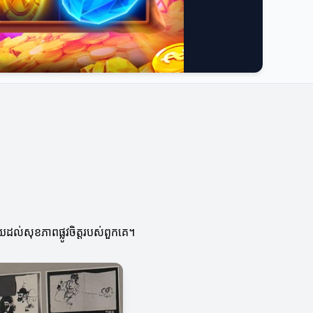
យដល់សុខភាពផ្លូវចិត្តរបស់ពួកគេ។