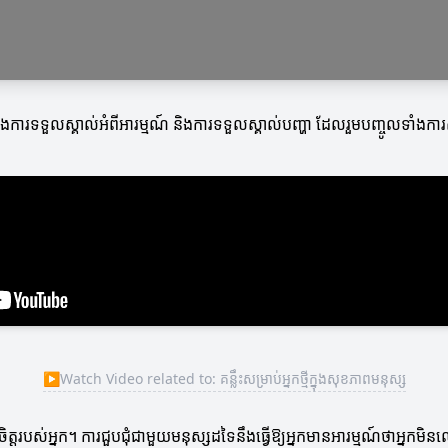
ឹង និងការទទួលស្គាល់អំពីអារម្មណ៍ និងការទទួលស្គាល់បញ្ហា ដែលរួមបញ្ចូលទាំ
▶
Watch Video related to: គន្លឹះសម្រាប់អ្នកថ្មីក្នុងសុខភាពមនុស្ស
ិត្តរបស់អ្នក។ ការជួបជុំជាមួយមនុស្សដទៃនឹងធ្វើឱ្យអ្នកមានអារម្មណ៍ថាអ្នកម