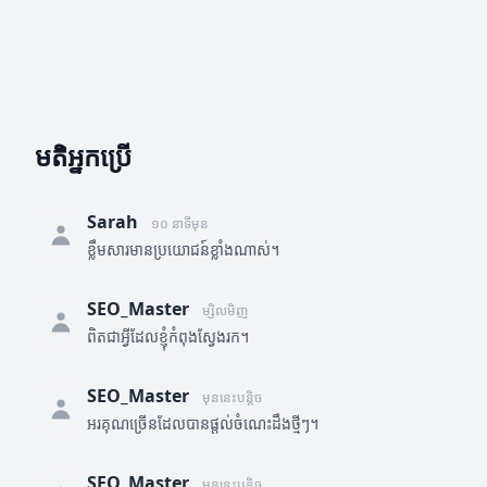
មតិអ្នកប្រើ
Sarah
១០ នាទីមុន
ខ្លឹមសារមានប្រយោជន៍ខ្លាំងណាស់។
SEO_Master
ម្សិលមិញ
ពិតជាអ្វីដែលខ្ញុំកំពុងស្វែងរក។
SEO_Master
មុននេះបន្តិច
អរគុណច្រើនដែលបានផ្តល់ចំណេះដឹងថ្មីៗ។
SEO_Master
មុននេះបន្តិច