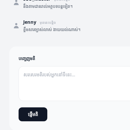
នឹងតាមដានរាល់អត្ថបទបន្តទៀត។
Jenny
មុននេះបន្តិច
ខ្លឹមសារច្បាស់លាស់ ងាយយល់ណាស់។
បញ្ចេញមតិ
ផ្ញើមតិ