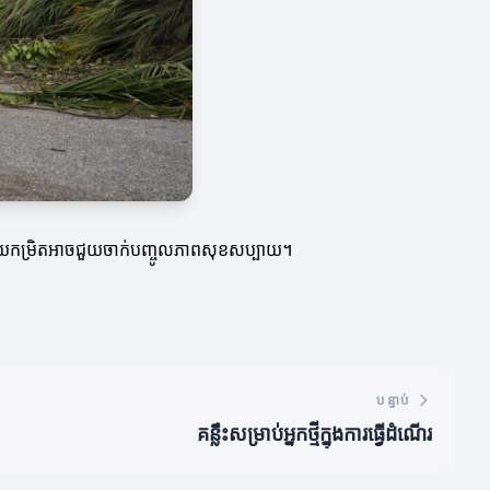
កីឡាមួយកម្រិតអាចជួយចាក់បញ្ចូលភាពសុខសប្បាយ។
បន្ទាប់
គន្លឹះសម្រាប់អ្នកថ្មីក្នុងការធ្វើដំណើរ