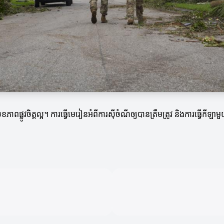
ាពផ្លូវចិត្តល្អ។ ការធ្វើមេរៀនអំពីការស៊ីចំណីឲ្យបានត្រឹមត្រូវ និងការធ្វើ