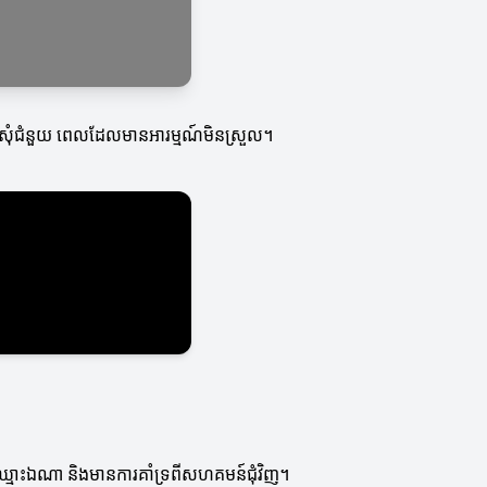
ងការសុំជំនួយ ពេលដែលមានអារម្មណ៍មិនស្រួល។
ិនឈ្មោះឯណា និងមានការគាំទ្រពីសហគមន៍ជុំវិញ។