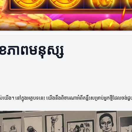
ុងសុខភាពមនុស្ស
ើង។ នៅក្នុងអត្ថបទនេះ យើងនឹងពិចារណាអំពីគន្លឹះសម្រាប់អ្នកថ្មីដែលចង់ជួ