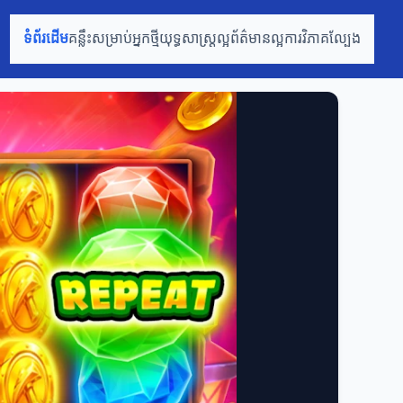
ទំព័រដើម
គន្លឹះសម្រាប់អ្នកថ្មី
យុទ្ធសាស្ត្រល្អ
ព័ត៌មានល្អ
ការវិភាគល្បែង