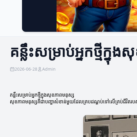
គន្លឹះសម្រាប់អ្នកថ្មីក្ន
2026-06-28
Admin
គន្លឹះសម្រាប់អ្នកថ្មីក្នុងសុខភាពមនុស្ស
សុខភាពមនុស្សគឺជាបញ្ហាសំខាន់មួយដែលគ្របដណ្តប់ទៅលើគ្រប់ជីវិតរបស់យ