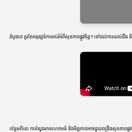
ដំបូងគេ គួរតែអនុវត្តន៍ការអប់រំអំពីសុខភាពផ្លូវចិត្ត។ ទៅដល់ការយល់ដ
បន្ថែមពីនេះ ការស្វែងរកសហគមន៍ និងមិត្តភាពអាចជួយពង្រឹងសុខភាពផ្លូវច