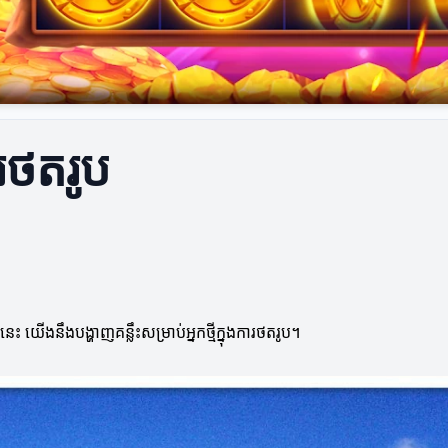
ការថតរូប
យើងនឹងបង្ហាញគន្លឹះសម្រាប់អ្នកថ្មីក្នុងការថតរូប។