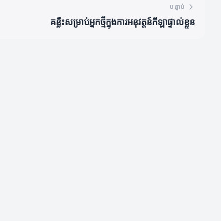
បន្ទាប់
គន្លឹះសម្រាប់អ្នកថ្មីក្នុងការអនុវត្តន៍កីឡាផ្ទាល់ខ្លួន