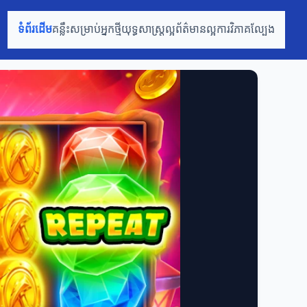
ទំព័រដើម
គន្លឹះសម្រាប់អ្នកថ្មី
យុទ្ធសាស្ត្រល្អ
ព័ត៌មានល្អ
ការវិភាគល្បែង