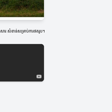
ានសារៈសំខាន់សម្រាប់ការថតរូប។