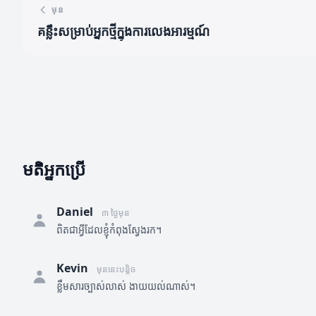
មុន
គន្លឹះសម្រាប់អ្នកថ្មីក្នុងការលេងអារម្មណ៍
មតិអ្នកប្រើ
Daniel
៣ ថ្ងៃមុន
ពិតជាអ្វីដែលខ្ញុំកំពុងស្វែងរក។
Kevin
មុននេះបន្តិច
ខ្លឹមសារច្បាស់លាស់ ងាយយល់ណាស់។