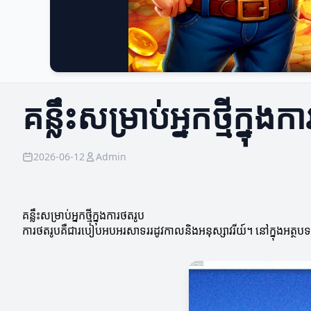
គន្លឹះសម្រាប់អ្នកថ្មីក្នុង
2026-06-12
Admin
គន្លឹះសម្រាប់អ្នកថ្មីក្នុងការថតរូប
ការថតរូបគឺជារបៀបអបអរសាទររដូវកាលនិងអនុស្សាវរីយ៍។ នៅក្នុងអត្ថបទនេះ 