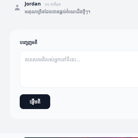
Jordan
១០ នាទីមុន
អរគុណច្រើនដែលបានផ្តល់ចំណេះដឹងថ្មីៗ។
បញ្ចេញមតិ
ផ្ញើមតិ