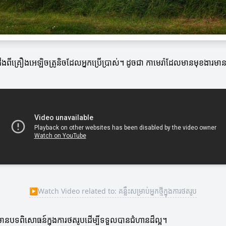
់ដឹងពីគ្រឿងអេឡិចត្រូនិចដែលអ្នកប្រើប្រាស់។ ដូចជា កាមេរ៉ាដែលមានមុខងារម
▶
Watch Video related to: គន្លឹះសម្រាប់អ្នកថ្មីក្នុងការថតរូប
អ្នកមានបទពិសោធន៍ក្នុងការថតរូបដើម្បីទទួលបានជំហានដ៏ល្អ។