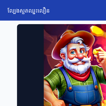
ល្បែងស្លតឈ្នះលឿន