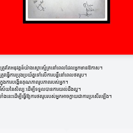
កត្រូវតែអនុវត្តន៍យ៉ាងស្មោះស្ម័គ្រនៅពេលដែលអ្នកមានឱកាស។
ត្រូវធ្វើការប្រុងប្រយ័ត្នទៅលើការបន្លឺនៅពេលថតរូប។
នកក្នុងការបង្កើនគុណភាពរូបភាពរបស់អ្នក។
ពីវិស័យនៃសិល្បៈដើម្បីទទួលបានការយល់ដឹងល្អ។
ទាំងនេះដើម្បីធ្វើឱ្យការថតរូបរបស់អ្នកអាចក្លាយជាការប្រសើរឡើង។