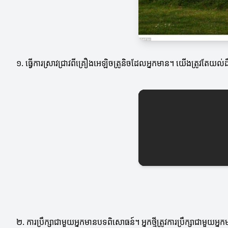
១. ធ្វើការស្រាវជ្រាវពីគ្រឿងអេឡិចត្រូនិចដែលអ្នកមាន។ យើងត្រូវតែយល
២. ការប្រឹក្សាជាមួយអ្នកមានបទពិសោធន៍។ អ្នកថ្មីត្រូវការប្រឹក្សាជាមួយ