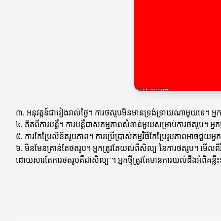
៣. អនុវត្តន៍ជារៀងរាល់ថ្ងៃ។ ការថតរូបមិនមានទ្រង់ទ្រាយណាមួយទេ។ អ្ន
៤. គិតពីការបន្លឺ។ ការបន្លឺជាសកម្មភាពសំខាន់មួយសម្រាប់ការថតរូប។ អ្នក
៥. ការកែប្រែលិខិតរូបភាព។ ការប្រើប្រាស់កម្មវិធីកែប្រែរូបភាពអាចជួយអ្
៦. មិនមែនគ្រាន់តែថតរូប។ អ្នកត្រូវតែយល់ពីសិល្បៈនៃការថតរូប។ មើល
ដោយសារតែការថតរូបគឺជាសិល្បៈ។ អ្នកថ្មីត្រូវតែមានការយល់ដឹងអំពីគន្លឹះ