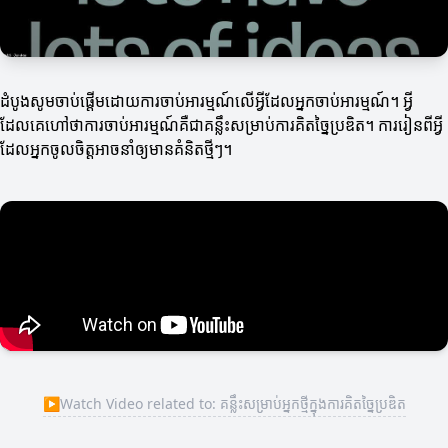
ដំបូងសូមចាប់ផ្តើមដោយការចាប់អារម្មណ៍លើអ្វីដែលអ្នកចាប់អារម្មណ៍។ អ្វី
ដែលគេហៅថាការចាប់អារម្មណ៍គឺជាគន្លឹះសម្រាប់ការគិតច្នៃប្រឌិត។ ការរៀនពីអ្វី
ដែលអ្នកចូលចិត្តអាចនាំឲ្យមានគំនិតថ្មីៗ។
▶
Watch Video related to: គន្លឹះសម្រាប់អ្នកថ្មីក្នុងការគិតច្នៃប្រឌិត