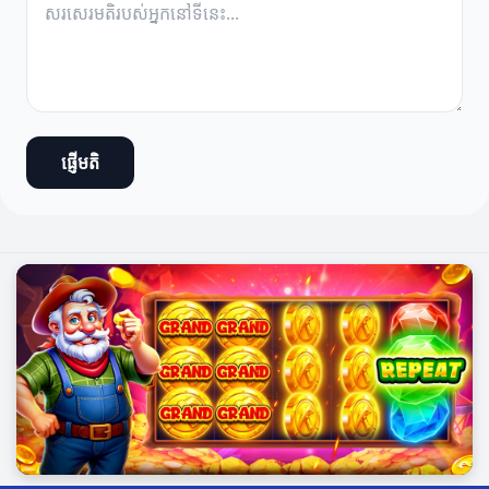
ផ្ញើមតិ