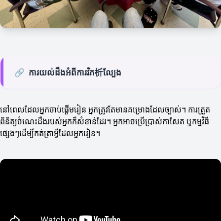
🔗
ការយល់ដឹងអំពីការវិភ析ល្បែង
នៅពេលដែលអ្នកចាប់ផ្តើមរៀន អ្នកត្រូវតែមានគម្រោងដែលច្បាស់។ ការត្រួត
ពិនិត្យចំណេះដឹងរបស់អ្នកក៏សំខាន់ដែរ។ អ្នកអាចប្រើប្រាស់កាសែត ឬកម្មវិធី
ផ្សេងៗដើម្បីកត់ត្រាអ្វីដែលអ្នករៀន។