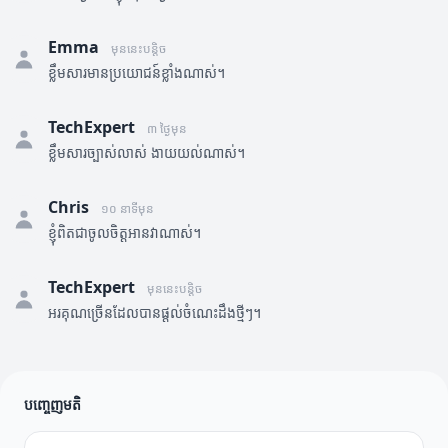
Emma
មុននេះបន្តិច
ខ្លឹមសារមានប្រយោជន៍ខ្លាំងណាស់។
TechExpert
៣ ថ្ងៃមុន
ខ្លឹមសារច្បាស់លាស់ ងាយយល់ណាស់។
Chris
១០ នាទីមុន
ខ្ញុំពិតជាចូលចិត្តអានវាណាស់។
TechExpert
មុននេះបន្តិច
អរគុណច្រើនដែលបានផ្តល់ចំណេះដឹងថ្មីៗ។
បញ្ចេញមតិ