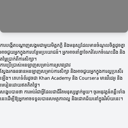
ការបង្កើតបណ្ដាញសង្គមជាមួយមិត្តភក្តិ និងមនុស្សដែលមានចំណូលចិត្តដូចគ្នា
អាចជួយអ្នកក្នុងការបន្ថែមប្រយោជន៍។ អ្នកអាចនាំគ្នាចែករំលែកចំណេះដឹង និង
តម្លៃប្រាក់ពីការសិក្សា។
ការប្រើប្រាស់អនឡាញសម្រាប់ការស្រាវជ្រាវ
ស្វែងរកធនធានអនឡាញសម្រាប់ការសិក្សា និងអាចជួយអ្នកក្នុងការល្អប្រសើរ
ឡើង។ គេហទំព័រដូចជា Khan Academy និង Coursera មានវីដេអូ និង
មេរៀនដោយឥតគិតថ្លៃ។
សង្ខេបបានថា ការអប់រំជាអ្វីដែលជាជីវិតមនុស្សម្នាក់មួយ។ ចូរអនុវត្តន៍គន្លឹះទាំង
នេះដើម្បីឱ្យអ្នកអាចទទួលបានសមត្ថភាពល្អ និងជោគជ័យនៅក្នុងវិស័យនេះ។