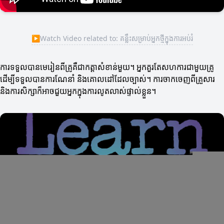
▶
Watch Video related to: គន្លឹះសម្រាប់អ្នកថ្មីក្នុងការអប់រំ
ការទទួលបានមេរៀនពីគ្រូគឺជាកត្តាសំខាន់មួយ។ អ្នកគួរតែសហការជាមួយគ្រូ
ដើម្បីទទួលបានការណែនាំ និងគោលដៅដែលច្បាស់។ ការចាកចេញពីគ្រួសារ
និងការសិក្សាក៏អាចជួយអ្នកក្នុងការលូតលាស់ផ្ទាល់ខ្លួន។