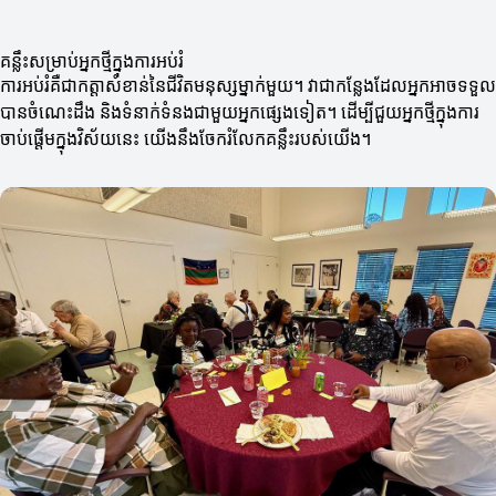
គន្លឹះសម្រាប់អ្នកថ្មីក្នុងការអប់រំ
ការអប់រំគឺជាកត្តាសំខាន់នៃជីវិតមនុស្សម្នាក់មួយ។ វាជាកន្លែងដែលអ្នកអាចទទួល
បានចំណេះដឹង និងទំនាក់ទំនងជាមួយអ្នកផ្សេងទៀត។ ដើម្បីជួយអ្នកថ្មីក្នុងការ
ចាប់ផ្តើមក្នុងវិស័យនេះ យើងនឹងចែករំលែកគន្លឹះរបស់យើង។