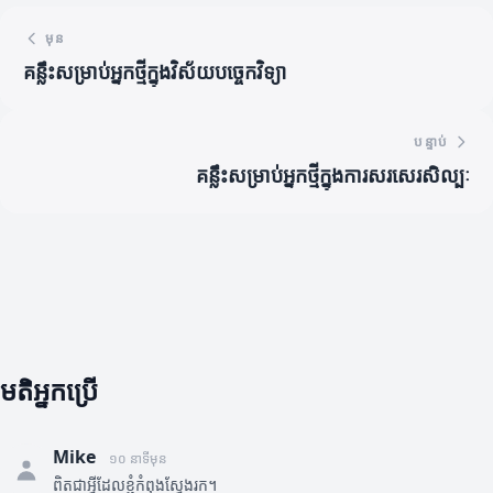
មុន
គន្លឹះសម្រាប់អ្នកថ្មីក្នុងវិស័យបច្ចេកវិទ្យា
បន្ទាប់
គន្លឹះសម្រាប់អ្នកថ្មីក្នុងការសរសេរសិល្បៈ
មតិអ្នកប្រើ
Mike
១០ នាទីមុន
ពិតជាអ្វីដែលខ្ញុំកំពុងស្វែងរក។