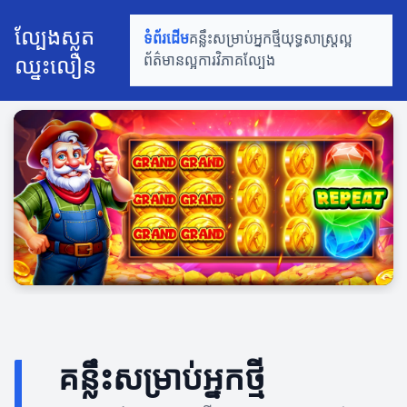
ល្បែងស្លត
ទំព័រដើម
គន្លឹះសម្រាប់អ្នកថ្មី
យុទ្ធសាស្ត្រល្អ
ឈ្នះលឿន
ព័ត៌មានល្អ
ការវិភាគល្បែង
គន្លឹះសម្រាប់អ្នកថ្មី