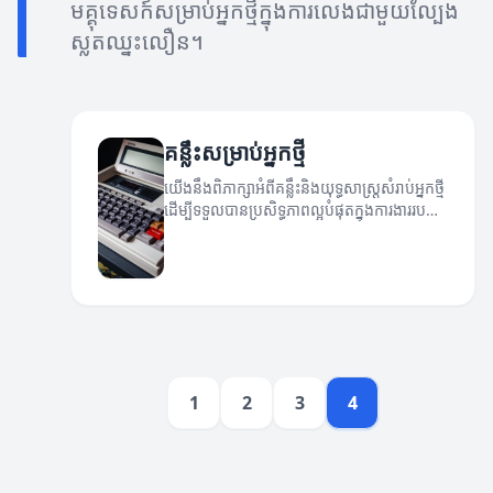
មគ្គុទេសក៍សម្រាប់អ្នកថ្មីក្នុងការលេងជាមួយល្បែង
ស្លតឈ្នះលឿន។
គន្លឹះសម្រាប់អ្នកថ្មី
យើងនឹងពិភាក្សាអំពីគន្លឹះនិងយុទ្ធសាស្រ្តសំរាប់អ្នកថ្មី
ដើម្បីទទួលបានប្រសិទ្ធភាពល្អបំផុតក្នុងការងាររបស់
ពួកគេ។
1
2
3
4